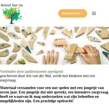
Ga
naar
de
Webwinkel
inhoud
Verbinden door paddenstoelen
speelgoed
Home
/
Blog
/
Verbinden door paddenstoelen speelgoed
Verbinden door paddenstoelen speelgoed
geschreven door Iris van der Wal, werkt met kinderen met een
zorgvraag.
Materiaal verzamelen voor een uur spelen met een jongetje van
zeven jaar. Een jongetje dat niet spreekt, een intensieve zorgvraag
heeft en waarvan ik mag onderzoeken wat zijn behoeften en
mogelijkheden zijn. Een prachtige opdracht!