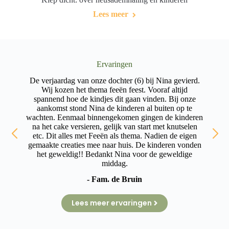
Lees meer
Ervaringen
oed
De verjaardag van onze dochter (6) bij Nina gevierd.
in
Wij kozen het thema feeën feest. Vooraf altijd
ge
in
spannend hoe de kindjes dit gaan vinden. Bij onze
aankomst stond Nina de kinderen al buiten op te
wachten. Eenmaal binnengekomen gingen de kinderen
h
ina
na het cake versieren, gelijk van start met knutselen
b
ke,
etc. Dit alles met Feeën als thema. Nadien de eigen
d
gemaakte creaties mee naar huis. De kinderen vonden
het geweldig!! Bedankt Nina voor de geweldige
middag.
- Fam. de Bruin
Lees meer ervaringen