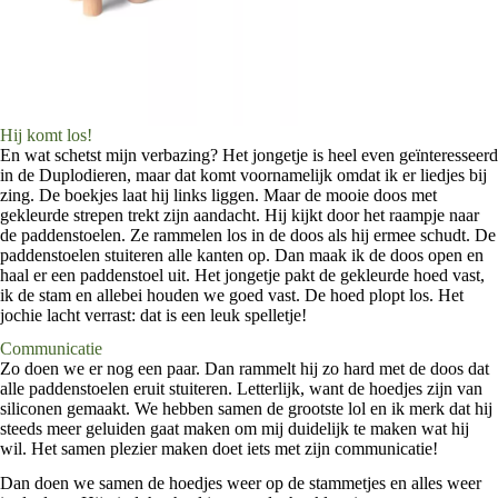
Hij komt los!
En wat schetst mijn verbazing? Het jongetje is heel even geïnteresseerd
in de Duplodieren, maar dat komt voornamelijk omdat ik er liedjes bij
zing. De boekjes laat hij links liggen. Maar de mooie doos met
gekleurde strepen trekt zijn aandacht. Hij kijkt door het raampje naar
de paddenstoelen. Ze rammelen los in de doos als hij ermee schudt. De
paddenstoelen stuiteren alle kanten op. Dan maak ik de doos open en
haal er een paddenstoel uit. Het jongetje pakt de gekleurde hoed vast,
ik de stam en allebei houden we goed vast. De hoed plopt los. Het
jochie lacht verrast: dat is een leuk spelletje!
Communicatie
Zo doen we er nog een paar. Dan rammelt hij zo hard met de doos dat
alle paddenstoelen eruit stuiteren. Letterlijk, want de hoedjes zijn van
siliconen gemaakt. We hebben samen de grootste lol en ik merk dat hij
steeds meer geluiden gaat maken om mij duidelijk te maken wat hij
wil. Het samen plezier maken doet iets met zijn communicatie!
Dan doen we samen de hoedjes weer op de stammetjes en alles weer