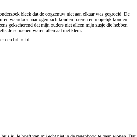
t onderzoek bleek dat de oogzenuw niet aan elkaar was gegroeid. De
kleuren waardoor haar ogen zich konden fixeren en mogelijk konden
eens gekscherend dat mijn ouders niet alleen mijn zusje die hebben
zelfs de schoenen waren allemaal met kleur.
 een bril o.i.d.
huis is. Je hoeft van mij echt niet in de regenboog te gaan wonen. Dat