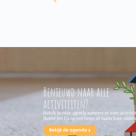
Benieuwd naar alle
activiteiten?
Bekijk in onze agenda wanneer er weer activitei
Beleef het Us op een beurs of markt kunt vinden
Bekijk de agenda