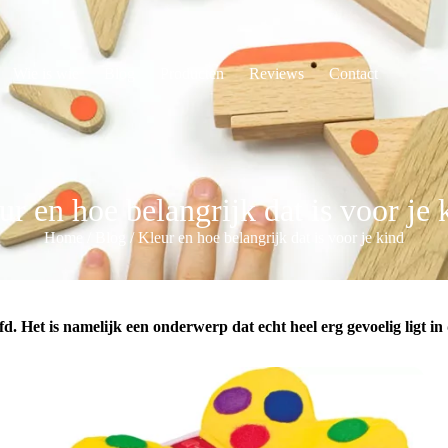
Wie is wie
Blog
Producten
Reviews
Contact
ur en hoe belangrijk dat is voor je 
Home
/
Blog
/
Kleur en hoe belangrijk dat is voor je kind
d. Het is namelijk een onderwerp dat echt heel erg gevoelig ligt i