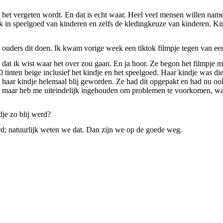
et vergeten wordt. En dat is echt waar. Heel veel mensen willen nameli
ok in speelgoed van kinderen en zelfs de kledingkeuze van kinderen. Kin
ouders dit doen. Ik kwam vorige week een tiktok filmpje tegen van een
l dat ik wist waar het over zou gaan. En ja hoor. Ze begon het filmpje m
0 tinten beige inclusief het kindje en het speelgoed. Haar kindje was di
aar kindje helemaal blij geworden. Ze had dit opgepakt en had nu ook 
n, maar heb me uiteindelijk ingehouden om problemen te voorkomen, want
dje zo blij werd?
ord; natuurlijk weten we dat. Dan zijn we op de goede weg.