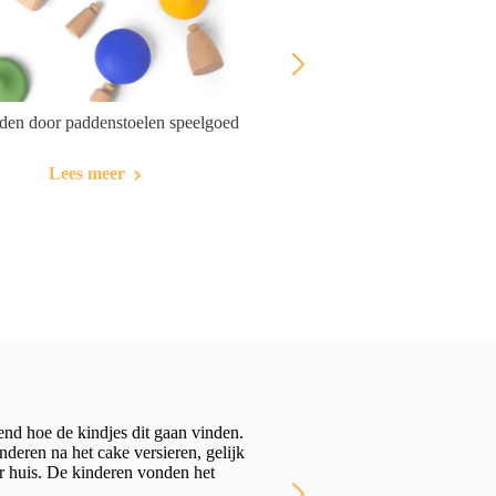
den door paddenstoelen speelgoed
Lekker spelen op blote
Lees meer
Lees meer
end hoe de kindjes dit gaan vinden.
Wij zijn met onze klas va
eren na het cake versieren, gelijk
leerlingen een ontwikkelings
ar huis. De kinderen vonden het
uitje passe