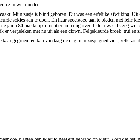
gen zijn wel minder.
aakt. Mijn zusje is blind geboren. Dit was een erfelijke afwijking. Ui
leurde sokjes aan te doen. En haar speelgoed aan te bieden met felle 
 de jaren 80 makkelijk omdat er toen nog overal kleur was. Ik zeg wel 
ik er vergeleken met nu uit als een clown. Felgekleurde broek, trui en 
lkaar gegroeid en kan vandaag de dag mijn zusje goed zien, zelfs zonder
r ook klanten ben ik altijd heel erg gebrand op kleur. Zorg dat het in 