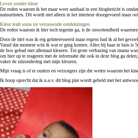
Leven zonder kleur
De reden waarom ik het maar weer aanhaal in een blogbericht is omdat h
natuurtinten. Dit wordt niet alleen in het interieur doorgevoerd maar o
Kleur leidt soms tot verrassende ontdekkingen
De reden waarom ik hier toch tegenin ga, is de onwetendheid waarmee 
Door de titel was ik erg geïnteresseerd maar ergens had ik al het gevoe
Vanaf dat moment wist ik wat er ging komen. Alles bij haar in huis is 5
de box gehad met allemaal kleuren. Tot grote verbazing van mama was h
om hier op te reageren met de informatie die ook in deze blog ga dele
vaker de uitzondering met mijn kleuren.
Mijn vraag is of er ouders en verzorgers zijn die weten waarom het kin
Ik hoop oprecht dat ik n.a.v. dit blog plat wordt gebeld met het antwo