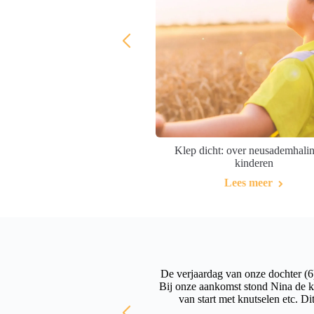
n klaar… Bouwen maar!
Lees meer
Klep dicht: over neusademhali
kinderen
Lees meer
maak bij kids en Nina doet er
De verjaardag van onze dochter (6)
Bij onze aankomst stond Nina de k
van start met knutselen etc. D
aagdrempelige kinderworkshop