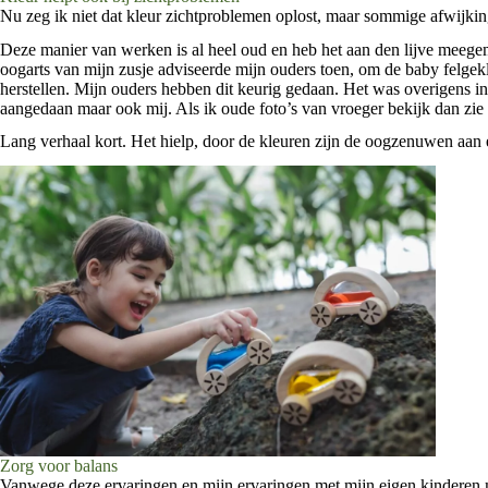
Nu zeg ik niet dat kleur zichtproblemen oplost, maar sommige afwijkin
Deze manier van werken is al heel oud en heb het aan den lijve meegem
oogarts van mijn zusje adviseerde mijn ouders toen, om de baby felgek
herstellen. Mijn ouders hebben dit keurig gedaan. Het was overigens in
aangedaan maar ook mij. Als ik oude foto’s van vroeger bekijk dan zie 
Lang verhaal kort. Het hielp, door de kleuren zijn de oogzenuwen aan e
Zorg voor balans
Vanwege deze ervaringen en mijn ervaringen met mijn eigen kinderen maa