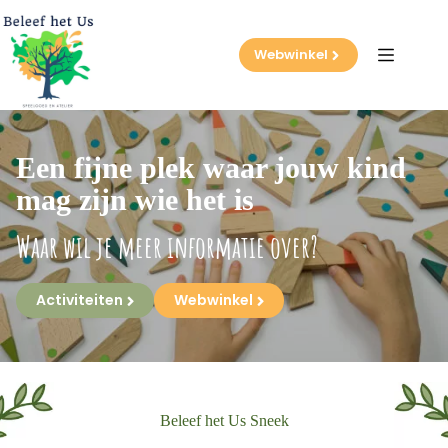
Ga
naar
de
Webwinkel
inhoud
Een fijne plek waar jouw kind
mag zijn wie het is
Waar wil je meer informatie over?
Activiteiten
Webwinkel
Beleef het Us Sneek