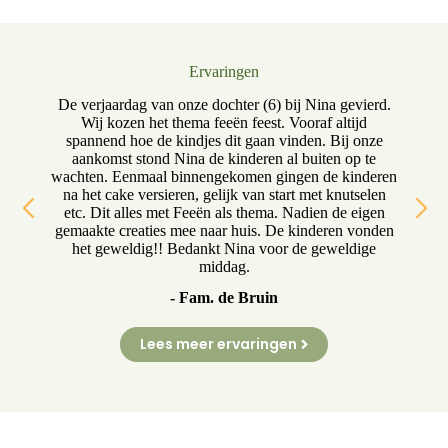
Ervaringen
oed
De verjaardag van onze dochter (6) bij Nina gevierd.
in
Wij kozen het thema feeën feest. Vooraf altijd
ge
in
spannend hoe de kindjes dit gaan vinden. Bij onze
aankomst stond Nina de kinderen al buiten op te
wachten. Eenmaal binnengekomen gingen de kinderen
h
ina
na het cake versieren, gelijk van start met knutselen
b
ke,
etc. Dit alles met Feeën als thema. Nadien de eigen
d
gemaakte creaties mee naar huis. De kinderen vonden
het geweldig!! Bedankt Nina voor de geweldige
middag.
- Fam. de Bruin
Lees meer ervaringen