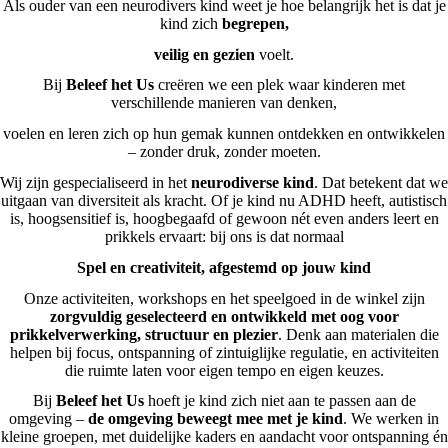
Als ouder van een neurodivers kind weet je hoe belangrijk het is dat je
kind zich
begrepen,
veilig en gezien
voelt.
Bij
Beleef het Us
creëren we een plek waar kinderen met
verschillende manieren van denken,
voelen en leren zich op hun gemak kunnen ontdekken en ontwikkelen
– zonder druk, zonder moeten.
Wij zijn gespecialiseerd in het
neurodiverse kind
. Dat betekent dat we
uitgaan van diversiteit als kracht. Of je kind nu ADHD heeft, autistisch
is, hoogsensitief is, hoogbegaafd of gewoon nét even anders leert en
prikkels ervaart: bij ons is dat normaal
Spel en creativiteit, afgestemd op jouw kind
Onze activiteiten, workshops en het speelgoed in de winkel zijn
zorgvuldig geselecteerd en ontwikkeld met oog voor
prikkelverwerking, structuur en plezier
. Denk aan materialen die
helpen bij focus, ontspanning of zintuiglijke regulatie, en activiteiten
die ruimte laten voor eigen tempo en eigen keuzes.
Bij
Beleef het Us
hoeft je kind zich niet aan te passen aan de
omgeving –
de omgeving beweegt mee met je kind
. We werken in
kleine groepen, met duidelijke kaders en aandacht voor ontspanning én